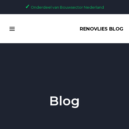
Ga
Bericht
✓
Onderdeel van Bouwsector Nederland
naar
paginering
de
MAIN
inhoud
RENOVLIES BLOG
MENU
Blog