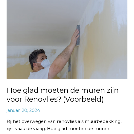
Hoe
glad
moeten
de
muren
zijn
voor
Renovlies?
(Voorbeeld)
Hoe glad moeten de muren zijn
voor Renovlies? (Voorbeeld)
januari 20, 2024
Bij het overwegen van renovlies als muurbedekking,
rijst vaak de vraag: Hoe glad moeten de muren