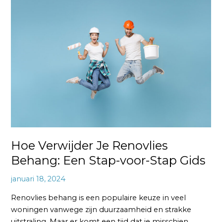
Verwijder
Je
Renovlies
Behang:
Een
Stap-
voor-
Stap
Gids
Hoe Verwijder Je Renovlies
Behang: Een Stap-voor-Stap Gids
januari 18, 2024
Renovlies behang is een populaire keuze in veel
woningen vanwege zijn duurzaamheid en strakke
uitstraling. Maar er komt een tijd dat je misschien