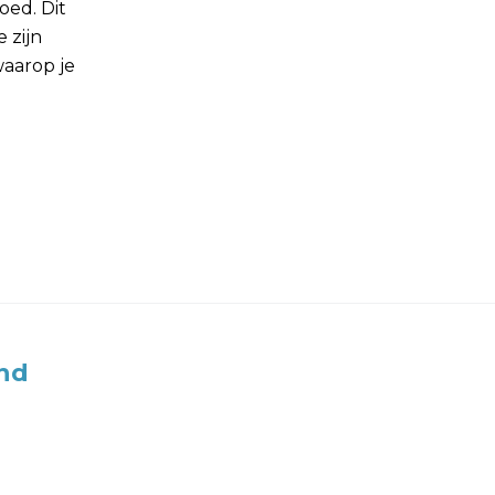
oed. Dit
 zijn
aarop je
nd