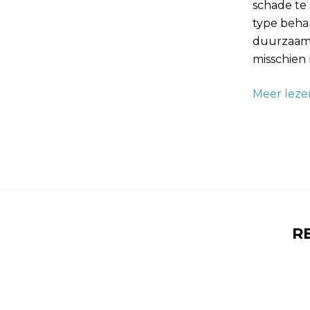
schade te 
type beha
duurzaamh
misschien 
Meer leze
R