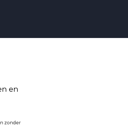
en en
oen zonder