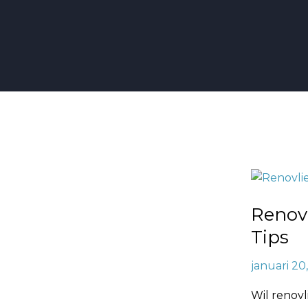
Renovlies
Verwijder
Renov
van
Muren:
Tips
Stappen
januari 20
en
Tips
Wil renovl