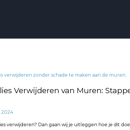
en
lies Verwijderen van Muren: Stapp
, 2024
ies verwijderen? Dan gaan wij je uitleggen hoe je dit d