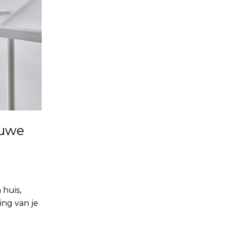
euwe
 huis,
ing van je