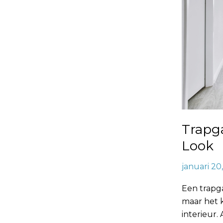
Look
Trapg
Look
januari 20
Een trapga
maar het k
interieur.