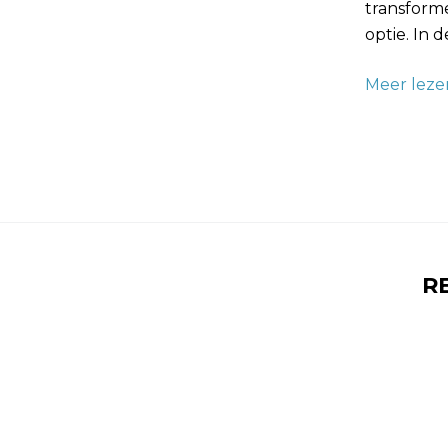
transform
optie. In 
Meer leze
R