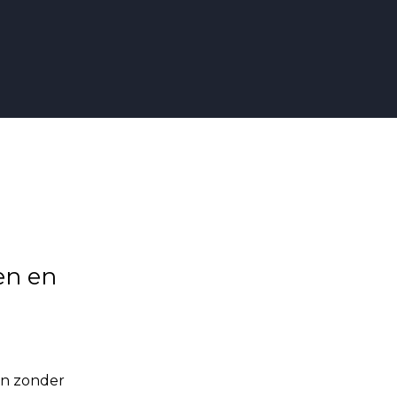
en en
oen zonder