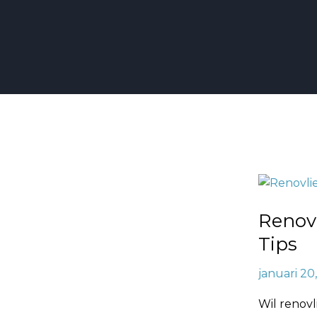
Renovlies
Verwijder
Renov
van
Muren:
Tips
Stappen
januari 20
en
Tips
Wil renovl