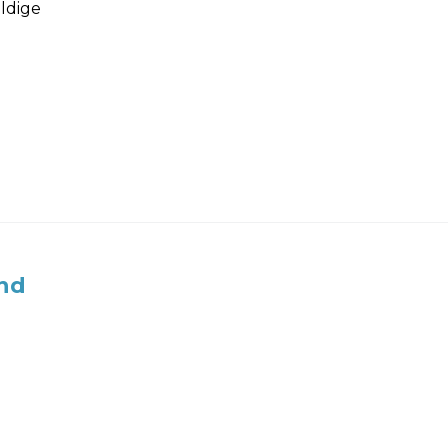
ldige
nd