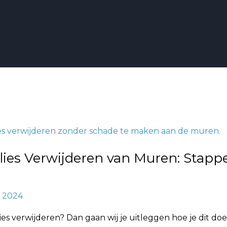
en
lies Verwijderen van Muren: Stapp
, 2024
ies verwijderen? Dan gaan wij je uitleggen hoe je dit d