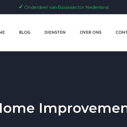
✓
Onderdeel van Bouwsector Nederland
ME
BLOG
DIENSTEN
OVER ONS
CONT
Home Improvemen