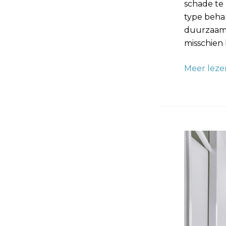
schade te 
type beha
duurzaamh
misschien 
Meer leze
Trapgat
Behangen
Geef
Je
Trap
een
Nieuwe