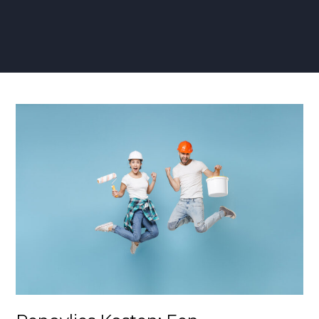
Renovlies
Kosten:
Een
Transparant
Overzicht