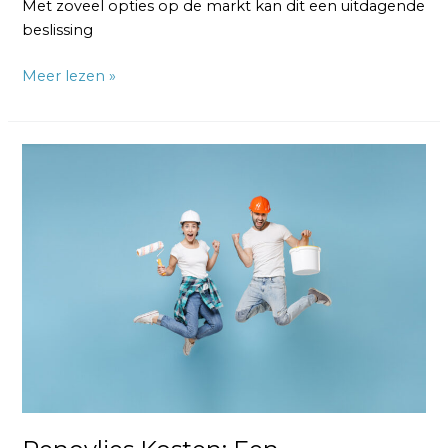
Met zoveel opties op de markt kan dit een uitdagende
beslissing
Meer lezen »
Renovlies
Kosten:
Een
Transparant
Overzicht