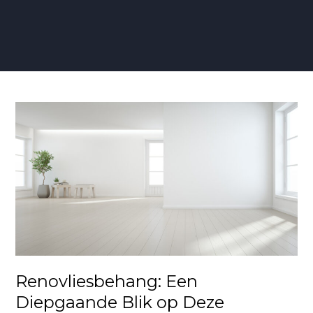
Renovliesbehang:
Een
Diepgaande
Blik
op
Deze
Populaire
Wandbekleding
Renovliesbehang: Een
Diepgaande Blik op Deze