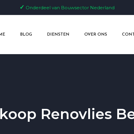
✓
Onderdeel van Bouwsector Nederland
ME
BLOG
DIENSTEN
OVER ONS
CONT
koop Renovlies B