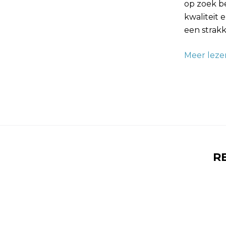
op zoek b
te
kwaliteit 
Breken
een strakk
Meer leze
R