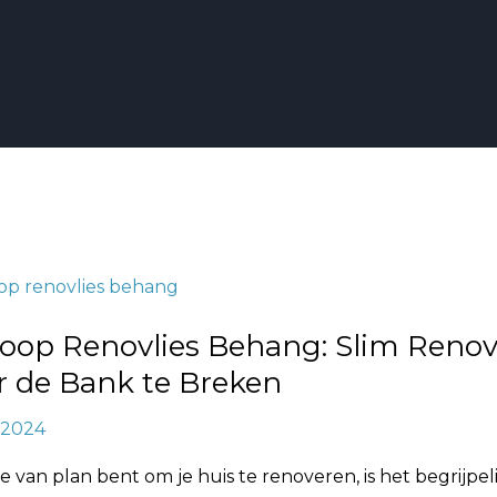
p
oop Renovlies Behang: Slim Reno
r de Bank te Breken
n
, 2024
 van plan bent om je huis te renoveren, is het begrijpeli