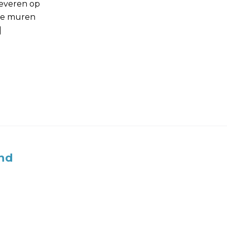
leveren op
 je muren
]
nd