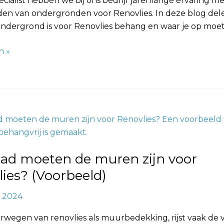
ialist hebben we bij ons bedrijf jarenlange ervaring me
den van ondergronden voor Renovlies. In deze blog del
ondergrond is voor Renovlies behang en waar je op moet
n »
lad moeten de muren zijn voor
ies? (Voorbeeld)
, 2024
?
erwegen van renovlies als muurbedekking, rijst vaak de 
d)