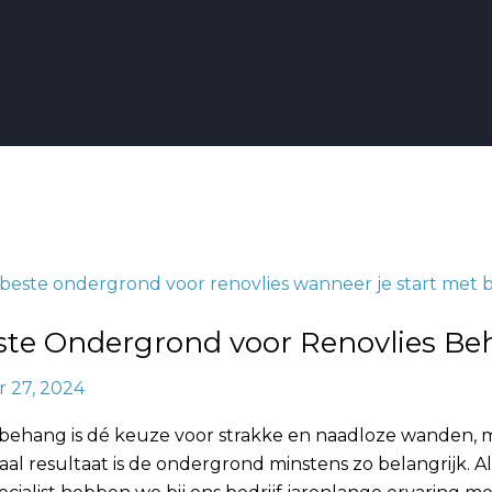
ste Ondergrond voor Renovlies B
nd
 27, 2024
 behang is dé keuze voor strakke en naadloze wanden, 
al resultaat is de ondergrond minstens zo belangrijk. Al