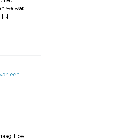
t het
en we wat
 […]
vraag: Hoe