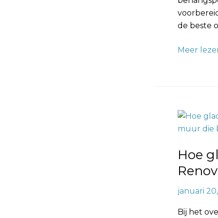
behangspec
voorberei
de beste 
Meer leze
Hoe
glad
moeten
Hoe g
de
muren
Renovl
zijn
januari 20
voor
Renovlies
Bij het ov
(Voorbeel