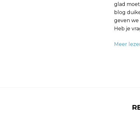
glad moete
blog duik
geven we 
Heb je vr
Meer leze
R