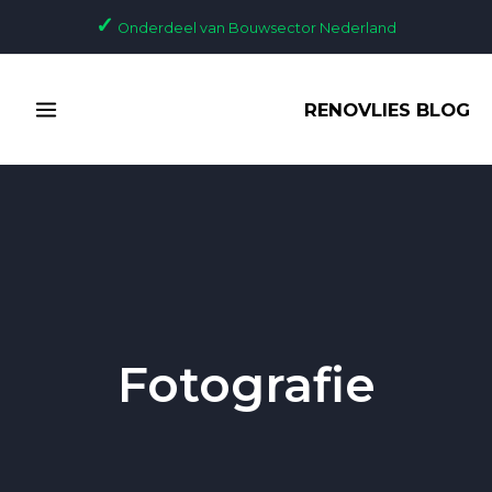
Ga
✓
Onderdeel van Bouwsector Nederland
naar
de
MAIN
inhoud
RENOVLIES BLOG
MENU
Fotografie