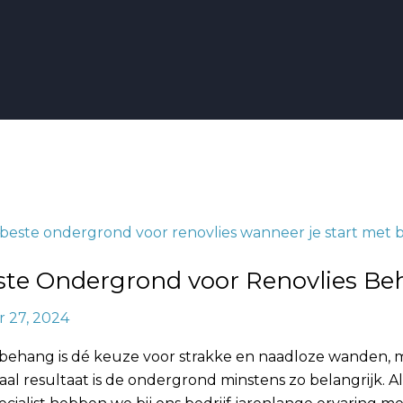
ste Ondergrond voor Renovlies B
nd
 27, 2024
 behang is dé keuze voor strakke en naadloze wanden, 
al resultaat is de ondergrond minstens zo belangrijk. Al