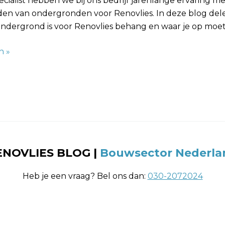
ialist hebben we bij ons bedrijf jarenlange ervaring me
den van ondergronden voor Renovlies. In deze blog del
ondergrond is voor Renovlies behang en waar je op moet
n »
ENOVLIES BLOG
|
Bouwsector Nederla
Heb je een vraag? Bel ons dan:
030-2072024