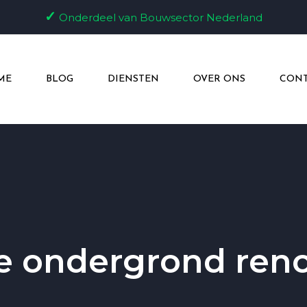
✓
Onderdeel van Bouwsector Nederland
ME
BLOG
DIENSTEN
OVER ONS
CONT
e ondergrond reno