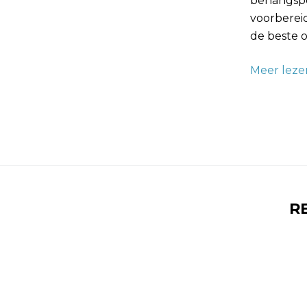
behangspec
voorberei
de beste 
Meer leze
R