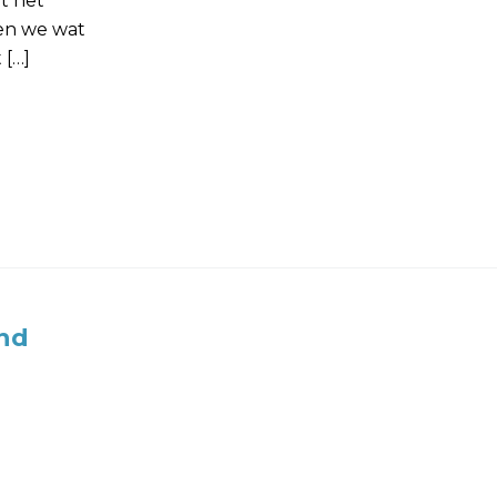
t het
en we wat
 […]
nd