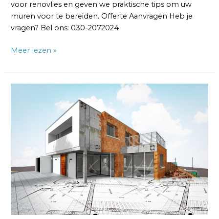
voor renovlies en geven we praktische tips om uw
muren voor te bereiden. Offerte Aanvragen Heb je
vragen? Bel ons: 030-2072024
Meer lezen »
Wat
is
het
voordeel
van
renovlies
behang?
3
Punten!