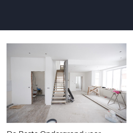
De
Beste
Ondergrond
voor
Renovlies
Behang