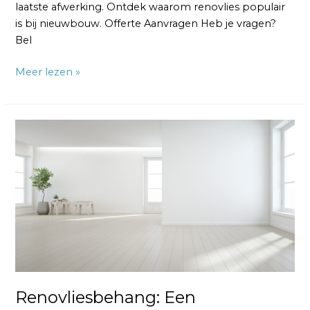
laatste afwerking. Ontdek waarom renovlies populair
is bij nieuwbouw. Offerte Aanvragen Heb je vragen?
Bel
Meer lezen »
Renovliesbehang:
Een
Diepgaande
Blik
op
Deze
Populaire
Wandbekleding
Renovliesbehang: Een